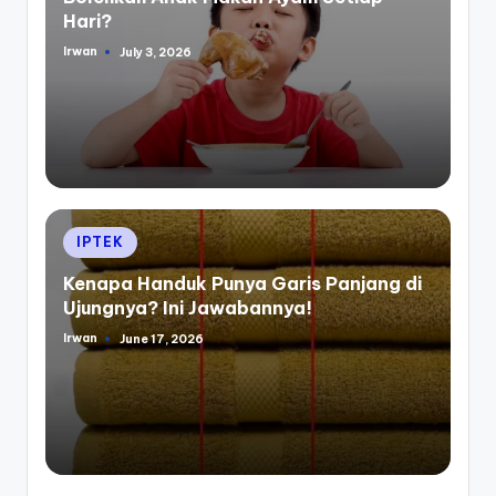
Hari?
Irwan
July 3, 2026
Posted
by
Posted
IPTEK
in
Kenapa Handuk Punya Garis Panjang di
Ujungnya? Ini Jawabannya!
Irwan
June 17, 2026
Posted
by