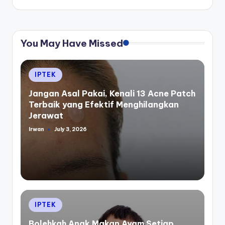
You May Have Missed
Posted
IPTEK
in
Jangan Asal Pakai, Kenali 13 Acne Patch
Terbaik yang Efektif Menghilangkan
Jerawat
Irwan
July 3, 2026
Posted
by
Posted
IPTEK
in
Bolehkah Anak Makan Ayam Setiap