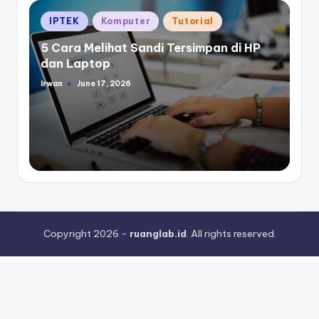
Posted
IPTEK
Komputer
Tutorial
in
5 Cara Melihat Sandi Tersimpan di HP
dan Laptop
Irwan
June 17, 2026
Posted
by
Copyright 2026 -
ruanglab.id
. All rights reserved.