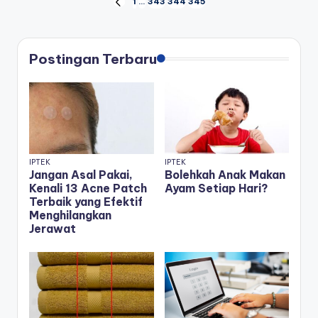
Posts
1
…
343
344
345
PREVIOUS
PAGE
pagination
Postingan Terbaru
IPTEK
IPTEK
Jangan Asal Pakai,
Bolehkah Anak Makan
Kenali 13 Acne Patch
Ayam Setiap Hari?
Terbaik yang Efektif
Menghilangkan
Jerawat