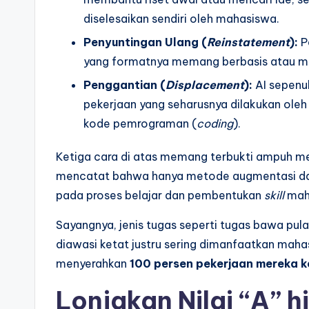
diselesaikan sendiri oleh mahasiswa.
Penyuntingan Ulang (
Reinstatement
):
P
yang formatnya memang berbasis atau me
Penggantian (
Displacement
):
AI sepenu
pekerjaan yang seharusnya dilakukan ole
kode pemrograman (
coding
).
Ketiga cara di atas memang terbukti ampuh me
mencatat bahwa hanya metode augmentasi d
pada proses belajar dan pembentukan
skill
mah
Sayangnya, jenis tugas seperti tugas bawa pula
diawasi ketat justru sering dimanfaatkan mah
menyerahkan
100 persen pekerjaan mereka k
Lonjakan Nilai “A” 