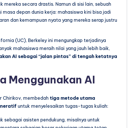
 mereka secara drastis. Namun di sisi lain, sebuah
 masa depan dunia kerja: mahasiswa kini bisa jadi
lajaran dan kemampuan nyata yang mereka serap justru
ifornia (UC), Berkeley ini mengungkap terjadinya
Banyak mahasiswa meraih nilai yang jauh lebih baik,
an AI sebagai “jalan pintas” di tengah ketatnya
wa Menggunakan AI
gor Chirikov, membedah
tiga metode utama
neratif
untuk menyelesaikan tugas-tugas kuliah:
ak sebagai asisten pendukung, misalnya untuk
ementara sebagian besar pekerjaan utama tetap