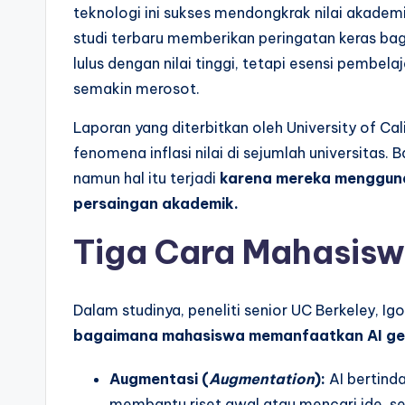
teknologi ini sukses mendongkrak nilai akademik
studi terbaru memberikan peringatan keras bagi
lulus dengan nilai tinggi, tetapi esensi pembe
semakin merosot.
Laporan yang diterbitkan oleh University of Cal
fenomena inflasi nilai di sejumlah universitas. 
namun hal itu terjadi
karena mereka menggunak
persaingan akademik.
Tiga Cara Mahasis
Dalam studinya, peneliti senior UC Berkeley, I
bagaimana mahasiswa memanfaatkan AI ge
Augmentasi (
Augmentation
):
AI bertind
membantu riset awal atau mencari ide, s