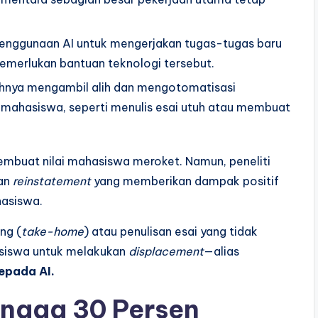
enggunaan AI untuk mengerjakan tugas-tugas baru
merlukan bantuan teknologi tersebut.
hnya mengambil alih dan mengotomatisasi
h mahasiswa, seperti menulis esai utuh atau membuat
mbuat nilai mahasiswa meroket. Namun, peneliti
an
reinstatement
yang memberikan dampak positif
asiswa.
ng (
take-home
) atau penulisan esai yang tidak
asiswa untuk melakukan
displacement
—alias
epada AI.
hingga 30 Persen