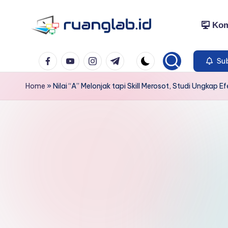
Kom
Skip
to
Satu
content
Facebook
YouTube
Instagram
Telegram
Klik
Sub
Banyak
Home
»
Nilai “A” Melonjak tapi Skill Merosot, Studi Ungkap 
Manfaat