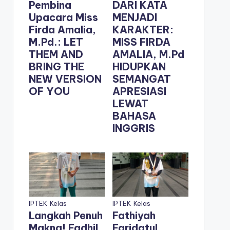
Pembina
DARI KATA
Upacara Miss
MENJADI
Firda Amalia,
KARAKTER:
M.Pd.: LET
MISS FIRDA
THEM AND
AMALIA, M.Pd
BRING THE
HIDUPKAN
NEW VERSION
SEMANGAT
OF YOU
APRESIASI
LEWAT
BAHASA
INGGRIS
IPTEK
Kelas
IPTEK
Kelas
Langkah Penuh
Fathiyah
Makna! Fadhil
Faridatul