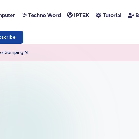
puter
Techno Word
IPTEK
Tutorial
B
scribe
Efek Samping AI