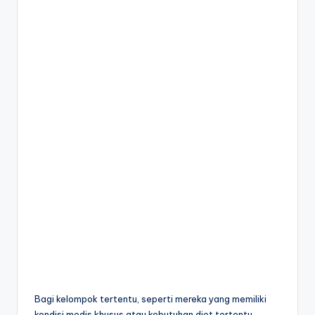
Bagi kelompok tertentu, seperti mereka yang memiliki
kondisi medis khusus atau kebutuhan diet tertentu,