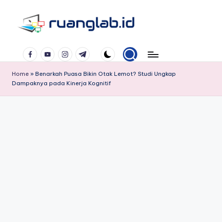
Skip
to
Satu
content
Facebook
YouTube
Instagram
Telegram
Klik
Banyak
Home
»
Benarkah Puasa Bikin Otak Lemot? Studi Ungkap
Manfaat
Dampaknya pada Kinerja Kognitif