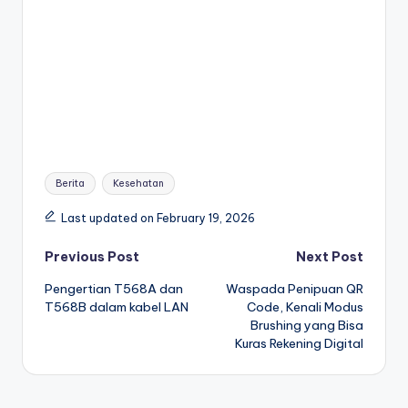
Tags:
Berita
Kesehatan
Last updated on February 19, 2026
Post
Previous Post
Next Post
Pengertian T568A dan
Waspada Penipuan QR
navigation
T568B dalam kabel LAN
Code, Kenali Modus
Brushing yang Bisa
Kuras Rekening Digital