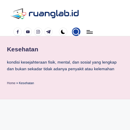
Skip
to
Satu
content
Facebook
YouTube
Instagram
Telegram
Klik
Banyak
Manfaat
Kesehatan
kondisi kesejahteraan fisik, mental, dan sosial yang lengkap
dan bukan sekadar tidak adanya penyakit atau kelemahan
Home
»
Kesehatan