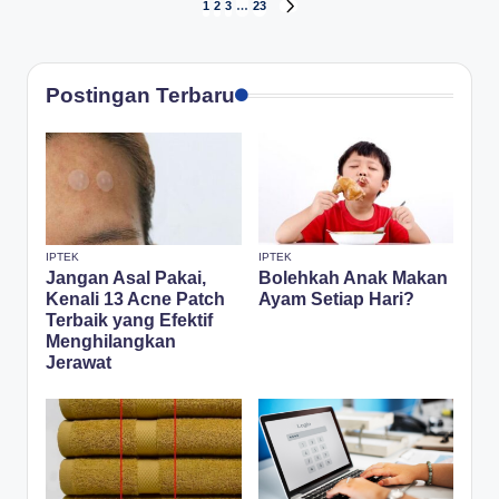
Posts
1
2
3
…
23
NEXT
PAGE
pagination
Postingan Terbaru
IPTEK
IPTEK
Jangan Asal Pakai,
Bolehkah Anak Makan
Kenali 13 Acne Patch
Ayam Setiap Hari?
Terbaik yang Efektif
Menghilangkan
Jerawat