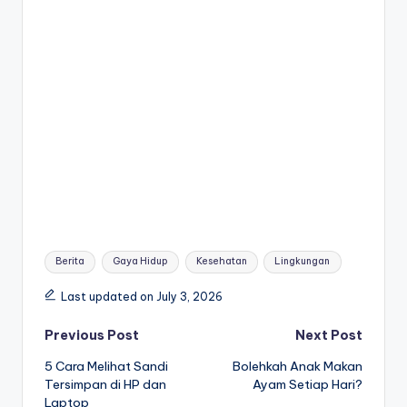
Tags:
Berita
Gaya Hidup
Kesehatan
Lingkungan
Last updated on July 3, 2026
Post
Previous Post
Next Post
5 Cara Melihat Sandi
Bolehkah Anak Makan
navigation
Tersimpan di HP dan
Ayam Setiap Hari?
Laptop