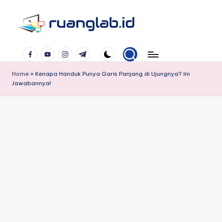
Skip
to
Satu
content
Facebook
YouTube
Instagram
Telegram
Klik
Banyak
Home
»
Kenapa Handuk Punya Garis Panjang di Ujungnya? Ini
Manfaat
Jawabannya!