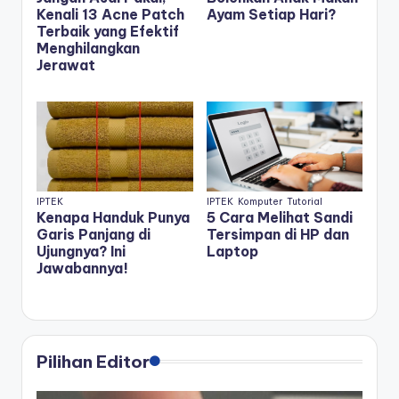
Kenali 13 Acne Patch
Ayam Setiap Hari?
Terbaik yang Efektif
Menghilangkan
Jerawat
IPTEK
IPTEK
Komputer
Tutorial
Kenapa Handuk Punya
5 Cara Melihat Sandi
Garis Panjang di
Tersimpan di HP dan
Ujungnya? Ini
Laptop
Jawabannya!
Pilihan Editor