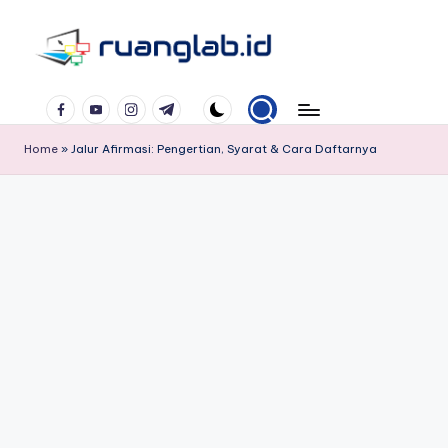
Skip
to
Satu
content
Facebook
YouTube
Instagram
Telegram
Klik
Banyak
Home
»
Jalur Afirmasi: Pengertian, Syarat & Cara Daftarnya
Manfaat