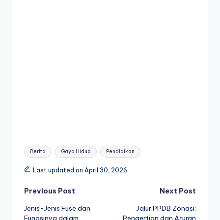
Tags:
Berita
Gaya Hidup
Pendidikan
Last updated on April 30, 2026
Post
Previous Post
Next Post
Jenis-Jenis Fuse dan
Jalur PPDB Zonasi:
navigation
Fungsinya dalam
Pengertian dan Aturan