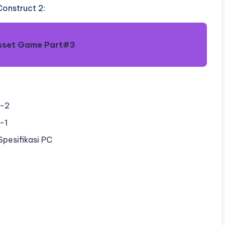
onstruct 2:
sset Game Part#3
t-2
-1
pesifikasi PC