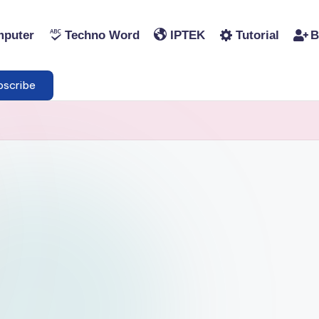
puter
Techno Word
IPTEK
Tutorial
B
scribe