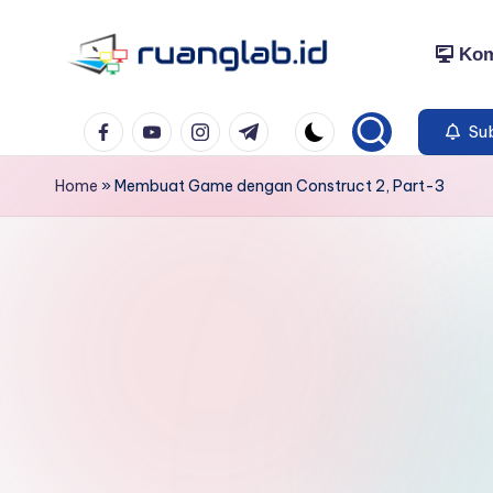
Kom
Skip
to
Satu
content
Facebook
YouTube
Instagram
Telegram
Klik
Sub
Banyak
Home
»
Membuat Game dengan Construct 2, Part-3
Manfaat