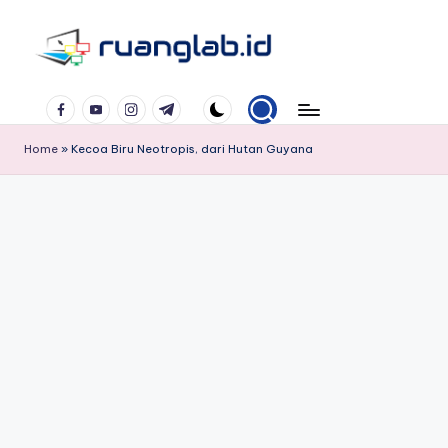
Skip
to
Satu
content
Facebook
YouTube
Instagram
Telegram
Klik
Banyak
Home
»
Kecoa Biru Neotropis, dari Hutan Guyana
Manfaat