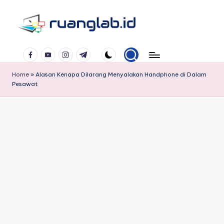
Skip
to
Satu
content
Facebook
YouTube
Instagram
Telegram
Klik
Banyak
Home
»
Alasan Kenapa Dilarang Menyalakan Handphone di Dalam
Manfaat
Pesawat