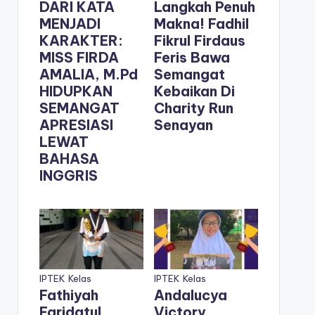
DARI KATA
Langkah Penuh
MENJADI
Makna! Fadhil
KARAKTER:
Fikrul Firdaus
MISS FIRDA
Feris Bawa
AMALIA, M.Pd
Semangat
HIDUPKAN
Kebaikan Di
SEMANGAT
Charity Run
APRESIASI
Senayan
LEWAT
BAHASA
INGGRIS
IPTEK
Kelas
IPTEK
Kelas
Fathiyah
Andalucya
Faridatul
Victory