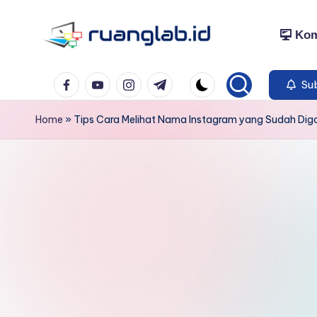
Kom
Skip
to
Satu
content
Facebook
YouTube
Instagram
Telegram
Klik
Sub
Banyak
Home
»
Tips Cara Melihat Nama Instagram yang Sudah Diga
Manfaat