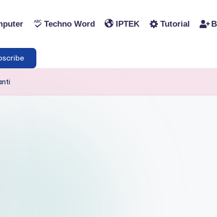
puter
Techno Word
IPTEK
Tutorial
B
scribe
nti