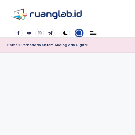
Skip
to
Satu
content
Facebook
YouTube
Instagram
Telegram
Klik
Banyak
Home
»
Perbedaan Sistem Analog dan Digital
Manfaat