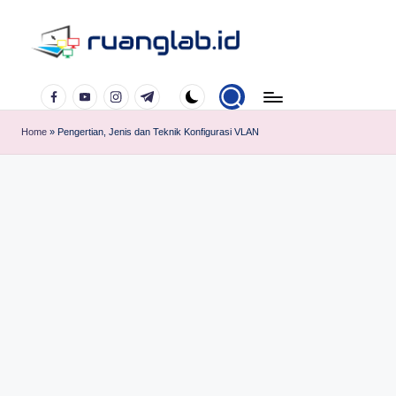
Skip
to
Satu
content
Facebook
YouTube
Instagram
Telegram
Klik
Banyak
Home
»
Pengertian, Jenis dan Teknik Konfigurasi VLAN
Manfaat