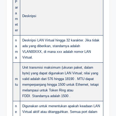
P
ar
a
Deskripsi
m
et
er
n
Deskripsi LAN Virtual hingga 32 karakter. Jika tidak
a
ada yang diberikan, standarnya adalah
m
VLAN00XXX, di mana xxx adalah nomor LAN
a
Virtual.
Unit transmisi maksimum (ukuran paket, dalam
byte) yang dapat digunakan LAN Virtual; nilai yang
m
valid adalah dari 576 hingga 18190 . MTU dapat
tu
memperpanjang hingga 1500 untuk Ethernet, tetapi
melampaui untuk Token Ring atau
FDDI. Standarnya adalah 1500 .
n
Digunakan untuk menentukan apakah keadaan LAN
e
Virtual aktif atau ditangguhkan. Semua port dalam