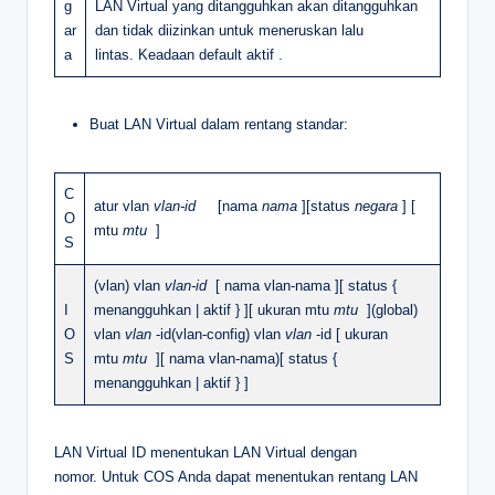
g
LAN Virtual yang ditangguhkan akan ditangguhkan
ar
dan tidak diizinkan untuk meneruskan lalu
a
lintas. Keadaan default aktif .
Buat LAN Virtual dalam rentang standar:
C
atur vlan
vlan-id
[nama
nama
][status
negara
] [
O
mtu
mtu
]
S
(vlan) vlan
vlan-id
[ nama vlan-nama ][ status {
I
menangguhkan | aktif } ][ ukuran mtu
mtu
](global)
O
vlan
vlan
-id(vlan-config) vlan
vlan
-id [ ukuran
S
mtu
mtu
][ nama vlan-nama)[ status {
menangguhkan | aktif } ]
LAN Virtual ID menentukan LAN Virtual dengan
nomor. Untuk COS Anda dapat menentukan rentang LAN