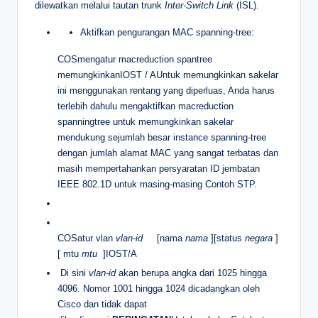
dilewatkan melalui tautan trunk
Inter-Switch Link
(ISL).
Aktifkan pengurangan MAC spanning-tree:
COSmengatur macreduction spantree
memungkinkanIOST / AUntuk memungkinkan sakelar
ini menggunakan rentang yang diperluas, Anda harus
terlebih dahulu mengaktifkan macreduction
spanningtree untuk memungkinkan sakelar
mendukung sejumlah besar instance spanning-tree
dengan jumlah alamat MAC yang sangat terbatas dan
masih mempertahankan persyaratan ID jembatan
IEEE 802.1D untuk masing-masing Contoh STP.
COSatur vlan
vlan-id
[nama
nama
][status
negara
]
[ mtu
mtu
]IOST/A
Di sini
vlan-id
akan berupa angka dari 1025 hingga
4096. Nomor 1001 hingga 1024 dicadangkan oleh
Cisco dan tidak dapat