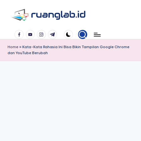
Skip
to
Satu
content
Facebook
YouTube
Instagram
Telegram
Klik
Banyak
Home
»
Kata-Kata Rahasia Ini Bisa Bikin Tampilan Google Chrome
Manfaat
dan YouTube Berubah