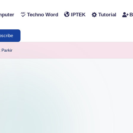
puter
Techno Word
IPTEK
Tutorial
B
scribe
 Parkir