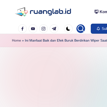
Kom
Skip
to
Satu
content
Facebook
YouTube
Instagram
Telegram
Klik
Sub
Banyak
Home
»
Ini Manfaat Baik dan Efek Buruk Berdirikan Wiper Saat
Manfaat