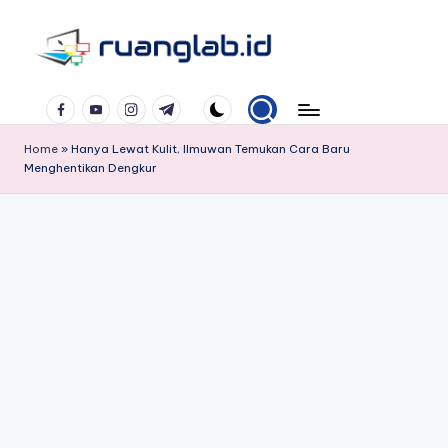
Skip
to
Satu
content
Facebook
YouTube
Instagram
Telegram
Klik
Banyak
Home
»
Hanya Lewat Kulit, Ilmuwan Temukan Cara Baru
Manfaat
Menghentikan Dengkur