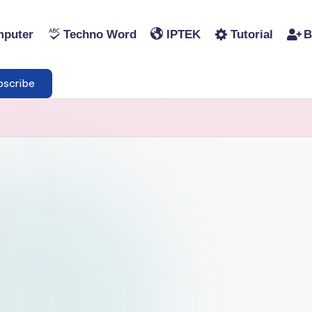
puter
Techno Word
IPTEK
Tutorial
B
scribe