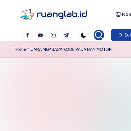
Kom
Skip
to
Satu
content
Facebook
YouTube
Instagram
Telegram
Klik
Sub
Banyak
Home
»
CARA MEMBACA KODE PADA BAN MOTOR
Manfaat