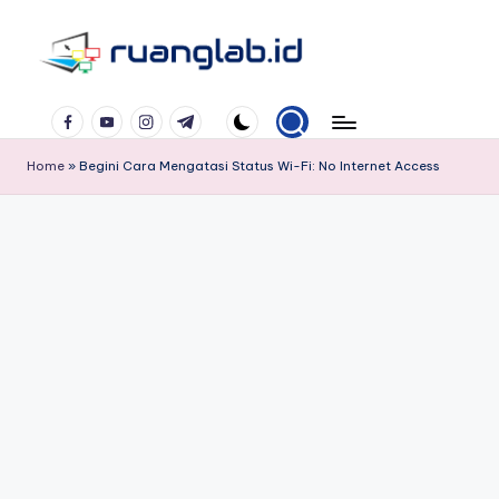
Skip
to
Satu
content
Facebook
YouTube
Instagram
Telegram
Klik
Banyak
Home
»
Begini Cara Mengatasi Status Wi-Fi: No Internet Access
Manfaat