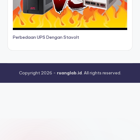
Perbedaan UPS Dengan Stavolt
Copyright 2026 -
ruanglab.id
. All rights reserved.