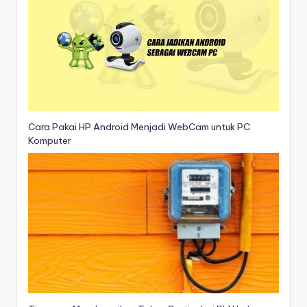
Cara Pakai HP Android Menjadi WebCam untuk PC
Komputer