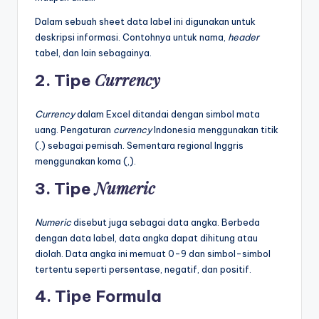
Dalam sebuah sheet data label ini digunakan untuk
deskripsi informasi. Contohnya untuk nama,
header
tabel, dan lain sebagainya.
Currency
2. Tipe
Currency
dalam Excel ditandai dengan simbol mata
uang. Pengaturan
currency
Indonesia menggunakan titik
(.) sebagai pemisah. Sementara regional Inggris
menggunakan koma (,).
Numeric
3. Tipe
Numeric
disebut juga sebagai data angka. Berbeda
dengan data label, data angka dapat dihitung atau
diolah. Data angka ini memuat 0-9 dan simbol-simbol
tertentu seperti persentase, negatif, dan positif.
4. Tipe Formula