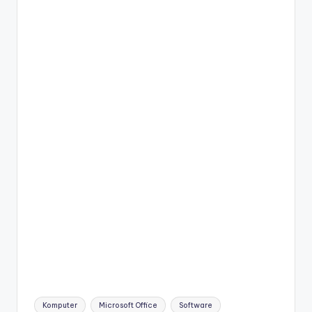
Tags:
Komputer
Microsoft Office
Software