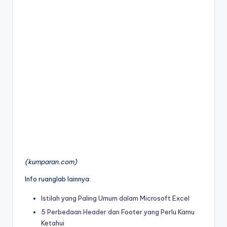
(kumparan.com)
Info ruanglab lainnya:
Istilah yang Paling Umum dalam Microsoft Excel
5 Perbedaan Header dan Footer yang Perlu Kamu
Ketahui