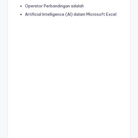
Operator Perbandingan adalah
Artificial Intelligence (AI) dalam Microsoft Excel