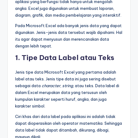
aplikasi yang berfungsi tidak hanya untuk mengolah
angka. Excel juga digunakan untuk membuat laporan,
diagram, grafik, dan media pembelajaran yang interaktif.
Pada Microsoft Excel ada banyak jenis data yang dapat
digunakan. Jenis-jenis data tersebut wajib dipahami. Hal
itu agar dapat menyusun dan merencanakan data
dengan lebih tepat.
1. Tipe Data Label atau Teks
Jenis tipe data Microsoft Excel yang pertama adalah
label atau teks. Jenis tipe data ini juga sering disebut
sebagai data
character
,
string
, atau teks. Data label di
dalam Excel merupakan data yang tersusun oleh
kumpulan karakter seperti huruf, angka, dan juga
karakter simbol.
Ciri khas dari data label pada aplikasi ini adalah tidak
dapat dioperasikan oleh operator matematika. Sehingga
data label tidak dapat ditambah, dikurang, dibagi,
maupun dikali.