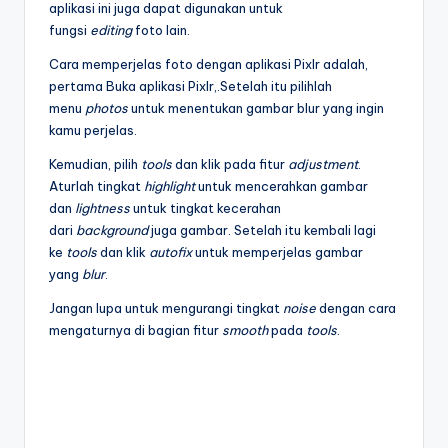
aplikasi ini juga dapat digunakan untuk
fungsi
editing
foto lain.
Cara memperjelas foto dengan aplikasi Pixlr adalah,
pertama Buka aplikasi Pixlr,.Setelah itu pilihlah
menu
photos
untuk menentukan gambar blur yang ingin
kamu perjelas.
Kemudian, pilih
tools
dan klik pada fitur
adjustment
.
Aturlah tingkat
highlight
untuk mencerahkan gambar
dan
lightness
untuk tingkat kecerahan
dari
background
juga gambar. Setelah itu kembali lagi
ke
tools
dan klik
autofix
untuk memperjelas gambar
yang
blur
.
Jangan lupa untuk mengurangi tingkat
noise
dengan cara
mengaturnya di bagian fitur
smooth
pada
tools
.