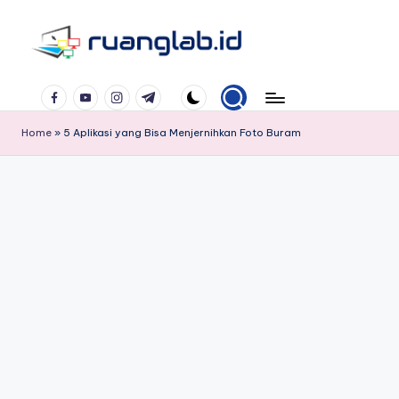
Skip
to
Satu
content
Facebook
YouTube
Instagram
Telegram
Klik
Banyak
Home
»
5 Aplikasi yang Bisa Menjernihkan Foto Buram
Manfaat