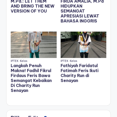
M.Pd.: LET THEM
FIRDA AMALIA, M.Pd
AND BRING THE NEW
HIDUPKAN
VERSION OF YOU
SEMANGAT
APRESIASI LEWAT
BAHASA INGGRIS
IPTEK
Kelas
IPTEK
Kelas
Langkah Penuh
Fathiyah Faridatul
Makna! Fadhil Fikrul
Fatimah Feris Ikuti
Firdaus Feris Bawa
Charity Run di
Semangat Kebaikan
Senayan
Di Charity Run
Senayan