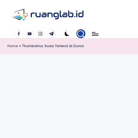
Skip
to
Satu
content
Facebook
YouTube
Instagram
Telegram
Klik
Banyak
Home
»
Thumbelina, Kuda Terkecil di Dunia
Manfaat