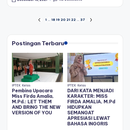
Posts
1
…
18
19
20
21
22
…
37
PREVIOUS
NEXT
PAGE
PAGE
pagination
Postingan Terbaru
IPTEK
Kelas
IPTEK
Kelas
Pembina Upacara
DARI KATA MENJADI
Miss Firda Amalia,
KARAKTER: MISS
M.Pd.: LET THEM
FIRDA AMALIA, M.Pd
AND BRING THE NEW
HIDUPKAN
VERSION OF YOU
SEMANGAT
APRESIASI LEWAT
BAHASA INGGRIS