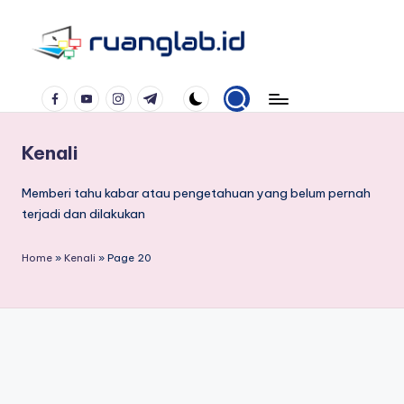
Skip
to
Satu
content
Facebook
YouTube
Instagram
Telegram
Klik
Banyak
Manfaat
Kenali
Memberi tahu kabar atau pengetahuan yang belum pernah
terjadi dan dilakukan
Home
»
Kenali
»
Page 20