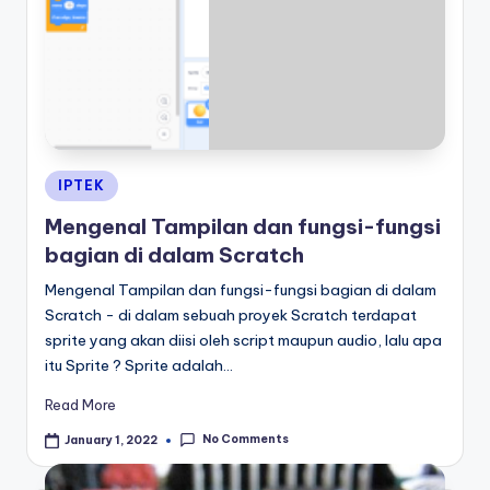
Posted
IPTEK
in
Mengenal Tampilan dan fungsi-fungsi
bagian di dalam Scratch
Mengenal Tampilan dan fungsi-fungsi bagian di dalam
Scratch - di dalam sebuah proyek Scratch terdapat
sprite yang akan diisi oleh script maupun audio, lalu apa
itu Sprite ? Sprite adalah…
Read More
No Comments
January 1, 2022