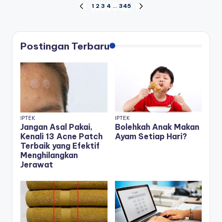
Posts
1
2
3
4
…
345
PREVIOUS
NEXT
PAGE
PAGE
pagination
Postingan Terbaru
IPTEK
IPTEK
Jangan Asal Pakai,
Bolehkah Anak Makan
Kenali 13 Acne Patch
Ayam Setiap Hari?
Terbaik yang Efektif
Menghilangkan
Jerawat