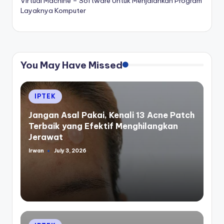
Virtual Machine – Software Untuk Menjalankan Program
Layaknya Komputer
You May Have Missed
Posted
IPTEK
in
Jangan Asal Pakai, Kenali 13 Acne Patch
Terbaik yang Efektif Menghilangkan
Jerawat
Irwan
July 3, 2026
Posted
by