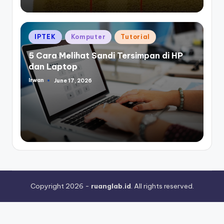
Posted
IPTEK
Komputer
Tutorial
in
5 Cara Melihat Sandi Tersimpan di HP
dan Laptop
Irwan
June 17, 2026
Posted
by
Copyright 2026 -
ruanglab.id
. All rights reserved.