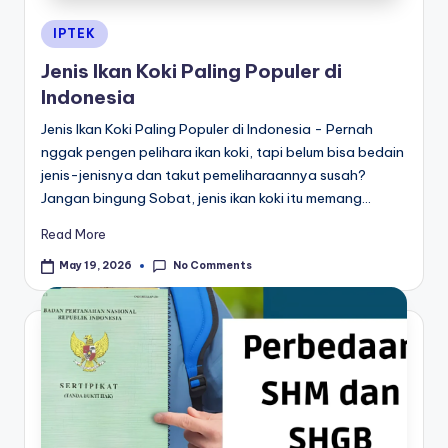
Posted
IPTEK
in
Jenis Ikan Koki Paling Populer di
Indonesia
Jenis Ikan Koki Paling Populer di Indonesia - Pernah
nggak pengen pelihara ikan koki, tapi belum bisa bedain
jenis-jenisnya dan takut pemeliharaannya susah?
Jangan bingung Sobat, jenis ikan koki itu memang…
Read More
No Comments
May 19, 2026