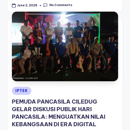
No Comments
June 2, 2026
Posted
IPTEK
in
PEMUDA PANCASILA CILEDUG
GELAR DISKUSI PUBLIK HARI
PANCASILA: MENGUATKAN NILAI
KEBANGSAAN DI ERA DIGITAL