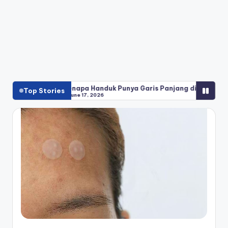
a Handuk Punya Garis Panjang di Ujungnya? Ini Jawabannya!
Top Stories
17, 2026