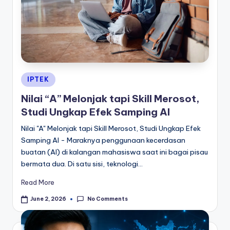
Posted
IPTEK
in
Nilai “A” Melonjak tapi Skill Merosot,
Studi Ungkap Efek Samping AI
Nilai "A" Melonjak tapi Skill Merosot, Studi Ungkap Efek
Samping AI - Maraknya penggunaan kecerdasan
buatan (AI) di kalangan mahasiswa saat ini bagai pisau
bermata dua. Di satu sisi, teknologi…
Read More
No Comments
June 2, 2026