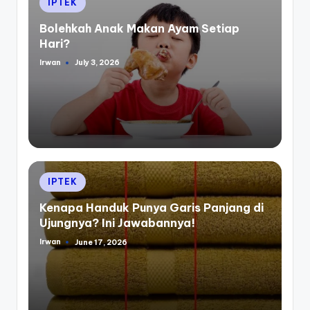
Posted
IPTEK
in
Bolehkah Anak Makan Ayam Setiap
Hari?
Irwan
July 3, 2026
Posted
by
Posted
IPTEK
in
Kenapa Handuk Punya Garis Panjang di
Ujungnya? Ini Jawabannya!
Irwan
June 17, 2026
Posted
by