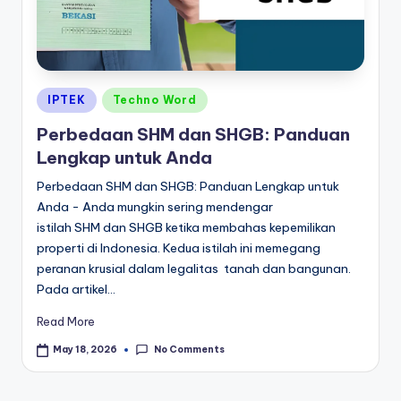
Posted
IPTEK
Techno Word
in
Perbedaan SHM dan SHGB: Panduan
Lengkap untuk Anda
Perbedaan SHM dan SHGB: Panduan Lengkap untuk
Anda - Anda mungkin sering mendengar
istilah SHM dan SHGB ketika membahas kepemilikan
properti di Indonesia. Kedua istilah ini memegang
peranan krusial dalam legalitas tanah dan bangunan.
Pada artikel…
Read More
No Comments
May 18, 2026