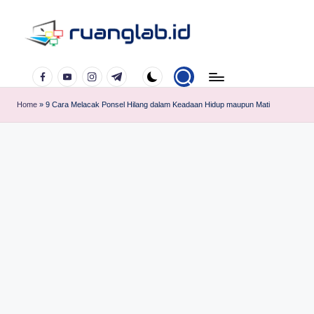
Skip
to
Satu
content
Facebook
YouTube
Instagram
Telegram
Klik
Banyak
Home
»
9 Cara Melacak Ponsel Hilang dalam Keadaan Hidup maupun Mati
Manfaat