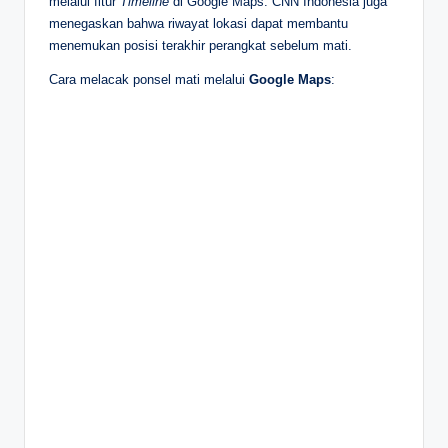
melalui fitur
Timeline
di Google Maps. CNN Indonesia juga
menegaskan bahwa riwayat lokasi dapat membantu
menemukan posisi terakhir perangkat sebelum mati.
Cara melacak ponsel mati melalui
Google Maps
: