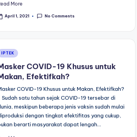
Read More
No Comments
April 1, 2021
Posted
IPTEK
n
Masker COVID-19 Khusus untuk
Makan, Efektifkah?
Masker COVID-19 Khusus untuk Makan, Efektifkah?
- Sudah satu tahun sejak COVID-19 tersebar di
dunia, meskipun beberapa jenis vaksin sudah mulai
diproduksi dengan tingkat efektifitas yang cukup,
bukan berarti masyarakat dapat lengah…