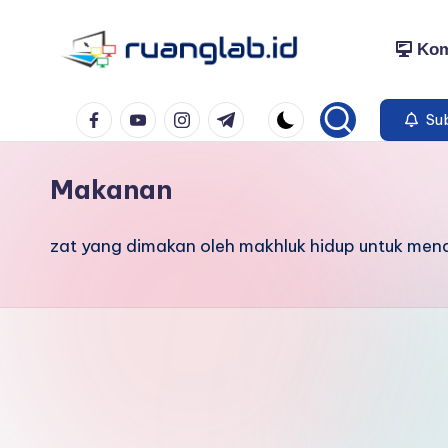
Kom
Skip
to
Satu
content
Facebook
YouTube
Instagram
Telegram
Klik
Sub
Banyak
Manfaat
Makanan
zat yang dimakan oleh makhluk hidup untuk mend