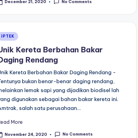
No Comments
December 21, 2020
Posted
IPTEK
n
Unik Kereta Berbahan Bakar
Daging Rendang
Unik Kereta Berbahan Bakar Daging Rendang -
Tentunya bukan benar-benar daging rendang,
melainkan lemak sapi yang dijadikan biodisel lah
yang digunakan sebagai bahan bakar kereta ini.
Amtrak, salah satu perusahaan…
Read More
No Comments
November 24, 2020