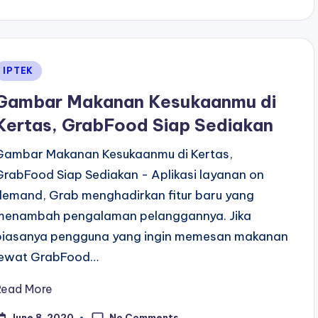
Posted
IPTEK
n
Gambar Makanan Kesukaanmu di
Kertas, GrabFood Siap Sediakan
Gambar Makanan Kesukaanmu di Kertas,
GrabFood Siap Sediakan - Aplikasi layanan on
demand, Grab menghadirkan fitur baru yang
menambah pengalaman pelanggannya. Jika
biasanya pengguna yang ingin memesan makanan
lewat GrabFood…
Read More
No Comments
June 8, 2020