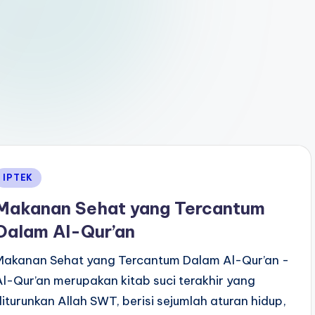
Posted
IPTEK
n
Makanan Sehat yang Tercantum
Dalam Al-Qur’an
Makanan Sehat yang Tercantum Dalam Al-Qur’an -
Al-Qur’an merupakan kitab suci terakhir yang
diturunkan Allah SWT, berisi sejumlah aturan hidup,