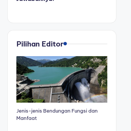
Pilihan Editor
Jenis-jenis Bendungan Fungsi dan
Manfaat