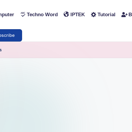
puter
Techno Word
IPTEK
Tutorial
B
scribe
s