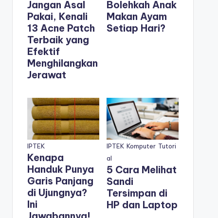
Jangan Asal
Bolehkah Anak
Pakai, Kenali
Makan Ayam
13 Acne Patch
Setiap Hari?
Terbaik yang
Efektif
Menghilangkan
Jerawat
IPTEK
IPTEK
Komputer
Tutori
Kenapa
al
Handuk Punya
5 Cara Melihat
Garis Panjang
Sandi
di Ujungnya?
Tersimpan di
Ini
HP dan Laptop
Jawabannya!