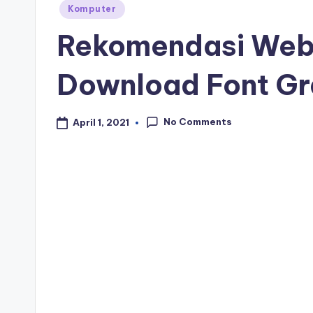
Posted
Komputer
in
Rekomendasi Web
Download Font Gr
No Comments
April 1, 2021