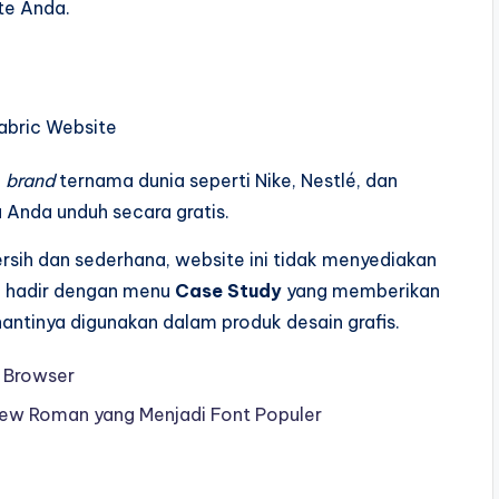
te Anda.
n
brand
ternama dunia seperti Nike, Nestlé, dan
a Anda unduh secara gratis.
sih dan sederhana, website ini tidak menyediakan
ric hadir dengan menu
Case Study
yang memberikan
 nantinya digunakan dalam produk desain grafis.
b Browser
ew Roman yang Menjadi Font Populer