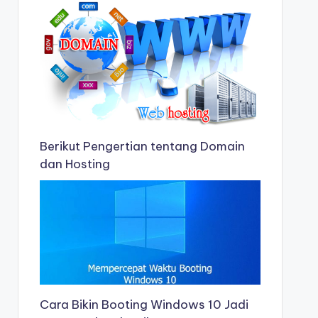
Berikut Pengertian tentang Domain
dan Hosting
Cara Bikin Booting Windows 10 Jadi