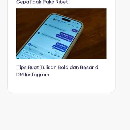
Cepat gak Pake Ribet
Tips Buat Tulisan Bold dan Besar di
DM Instagram