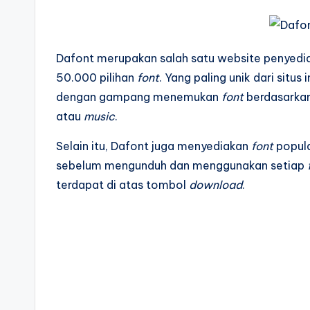
Dafont merupakan salah satu website penyedi
50.000 pilihan
font
. Yang paling unik dari situs 
dengan gampang menemukan
font
berdasarka
atau
music
.
Selain itu, Dafont juga menyediakan
font
popula
sebelum mengunduh dan menggunakan setiap
terdapat di atas tombol
download
.