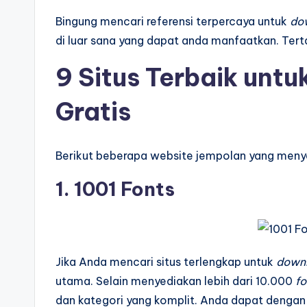
Bingung mencari referensi terpercaya untuk
do
di luar sana yang dapat anda manfaatkan. Tertar
9 Situs Terbaik unt
Gratis
Berikut beberapa website jempolan yang men
1.
1001 Fonts
Jika Anda mencari situs terlengkap untuk
downl
utama. Selain menyediakan lebih dari 10.000
fo
dan kategori yang komplit. Anda dapat dengan