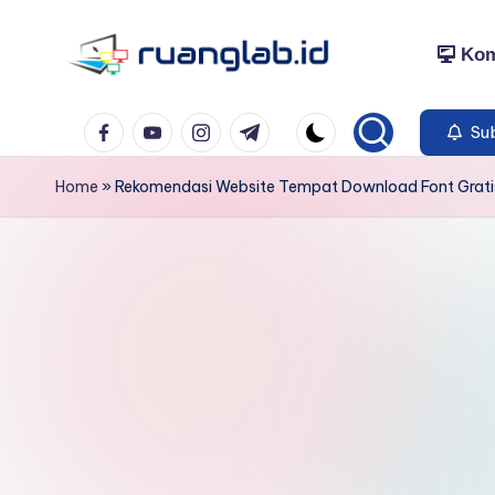
Kom
Skip
to
Satu
content
Facebook
YouTube
Instagram
Telegram
Klik
Sub
Banyak
Home
»
Rekomendasi Website Tempat Download Font Grati
Manfaat