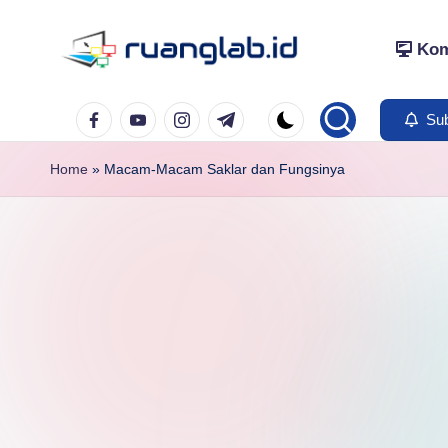
Kom
Skip
to
Satu
content
Facebook
YouTube
Instagram
Telegram
Klik
Sub
Banyak
Home
»
Macam-Macam Saklar dan Fungsinya
Manfaat