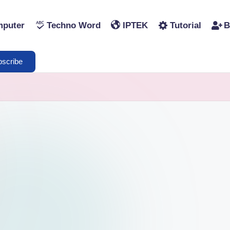
puter
Techno Word
IPTEK
Tutorial
B
scribe