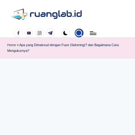
Skip
to
Satu
content
Facebook
YouTube
Instagram
Telegram
Klik
Banyak
Home
»
Apa yang Dimaksud dengan Fuse (Sekering)? dan Bagaimana Cara
Manfaat
Mengukurnya?