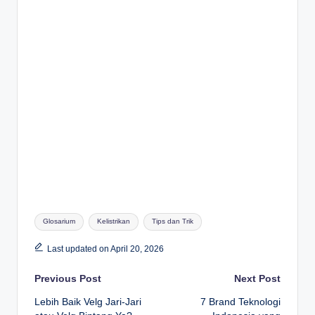
Tags:
Glosarium
Kelistrikan
Tips dan Trik
Last updated on April 20, 2026
Post
Previous Post
Next Post
Lebih Baik Velg Jari-Jari
7 Brand Teknologi
navigation